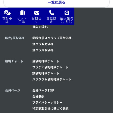
一覧に戻る
買取申
キット
お問合
電話問
価格配信
購入/買取の流れ
買取の流れ
込
申込
せ
合
（LINE）
購入の流れ
販売/買取価格
歯科金属スクラップ買取価格
金パラ販売価格
金パラ買取価格
相場チャート
金価格推移チャート
プラチナ価格推移チャート
銀価格推移チャート
パラジウム価格推移チャート
会員ページ
会員ページTOP
会員登録
プライバシーポリシー
特定商取引法に基づく表記