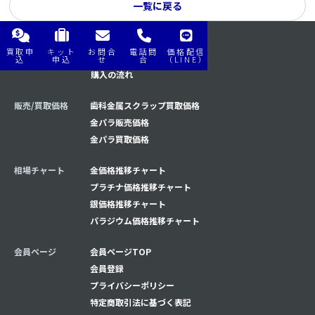
一覧に戻る
買取申
キット
お問合
電話問
価格配信
購入/買取の流れ
買取の流れ
込
申込
せ
合
（LINE）
購入の流れ
販売/買取価格
歯科金属スクラップ買取価格
金パラ販売価格
金パラ買取価格
相場チャート
金価格推移チャート
プラチナ価格推移チャート
銀価格推移チャート
パラジウム価格推移チャート
会員ページ
会員ページTOP
会員登録
プライバシーポリシー
特定商取引法に基づく表記