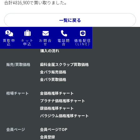
合計¥816,900で買い取りました。
一覧に戻る
買取申
キット
お問合
電話問
価格配信
購入/買取の流れ
買取の流れ
込
申込
せ
合
（LINE）
購入の流れ
販売/買取価格
歯科金属スクラップ買取価格
金パラ販売価格
金パラ買取価格
相場チャート
金価格推移チャート
プラチナ価格推移チャート
銀価格推移チャート
パラジウム価格推移チャート
会員ページ
会員ページTOP
会員登録