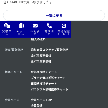
合計¥448,500で買い取りました。
一覧に戻る
買取申
キット
お問合
電話問
価格配信
購入/買取の流れ
買取の流れ
込
申込
せ
合
（LINE）
購入の流れ
販売/買取価格
歯科金属スクラップ買取価格
金パラ販売価格
金パラ買取価格
相場チャート
金価格推移チャート
プラチナ価格推移チャート
銀価格推移チャート
パラジウム価格推移チャート
会員ページ
会員ページTOP
会員登録