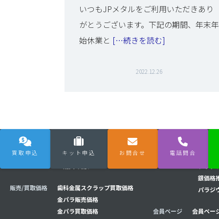
いつもJPメタルをご利用いただきあり
がとうございます。下記の期間、年末年
始休業と
[…続きを読む]
2022.12.26
投稿のページ送り
買取申込
キット申込
お問合せ
電話問合
購入/買取の流れ
買取の流れ
相場チャート
金価格
購入の流れ
プラチ
銀価格
販売/買取価格
歯科金属スクラップ買取価格
パラジ
金パラ販売価格
金パラ買取価格
会員ページ
会員ページ