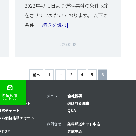
2022年4月1日より送料無料の条件改定
をさせていただいております。 以下の
条件
[…続きを読む]
2023.01.18
前へ
1
…
3
4
5
6
価格配信
推移チャート
メニュー
会社概要
（LINE）
ナ価格推移チャート
選ばれる理由
推移チャート
Q&A
ウム価格推移チャート
お問合せ
無料郵送キット申込
TOP
買取申込