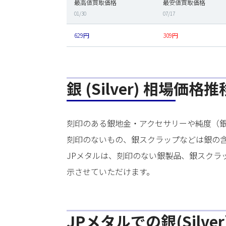
最高値買取価格
最安値買取価格
01/30
07/17
629円
309円
銀 (Silver) 相場価
刻印のある銀地金・アクセサリーや純度（
刻印のないもの、銀スクラップなどは銀の
JPメタルは、刻印のない銀製品、銀スク
示させていただけます。
JPメタルでの銀(Silve