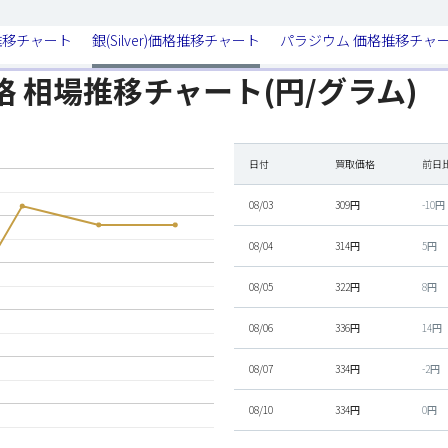
推移チャート
銀(Silver)価格推移チャート
パラジウム 価格推移チャ
価格 相場推移チャート(円/グラム)
日付
買取価格
前日
08/03
309円
-10円
08/04
314円
5円
08/05
322円
8円
08/06
336円
14円
08/07
334円
-2円
08/10
334円
0円