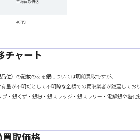
平均買取価格
407円
格推移チャート
銀品位）の記載のある銀については明朗買取ですが、
含有量が不明だとして不明瞭な金額での買取業者が跋扈してお
ラップ・銀くず・銀粉・銀スラッジ・銀スラリー・電解銀や塩化
r)買取価格