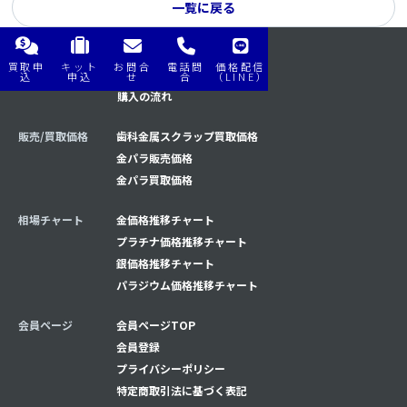
一覧に戻る
買取申
キット
お問合
電話問
価格配信
購入/買取の流れ
買取の流れ
込
申込
せ
合
（LINE）
購入の流れ
販売/買取価格
歯科金属スクラップ買取価格
金パラ販売価格
金パラ買取価格
相場チャート
金価格推移チャート
プラチナ価格推移チャート
銀価格推移チャート
パラジウム価格推移チャート
会員ページ
会員ページTOP
会員登録
プライバシーポリシー
特定商取引法に基づく表記