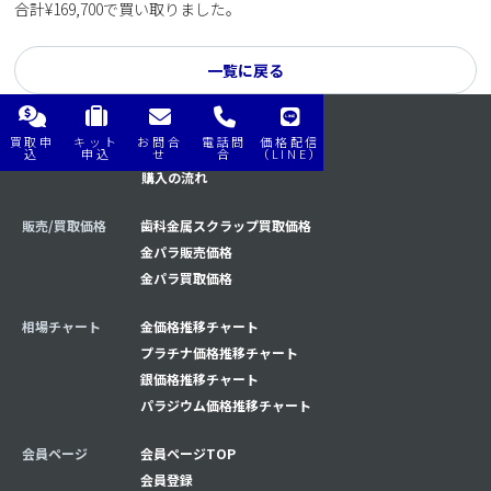
合計¥169,700で買い取りました。
一覧に戻る
買取申
キット
お問合
電話問
価格配信
購入/買取の流れ
買取の流れ
込
申込
せ
合
（LINE）
購入の流れ
販売/買取価格
歯科金属スクラップ買取価格
金パラ販売価格
金パラ買取価格
相場チャート
金価格推移チャート
プラチナ価格推移チャート
銀価格推移チャート
パラジウム価格推移チャート
会員ページ
会員ページTOP
会員登録