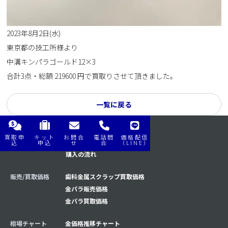
2023年8月2日(水)
東京都の技工所様より
中溝キンパラゴールド12×3
合計3点・総額 219600 円で買取りさせて頂きました。
一覧に戻る
買取申
キット
お問合
電話問
価格配信
購入/買取の流れ
買取の流れ
込
申込
せ
合
（LINE）
購入の流れ
販売/買取価格
歯科金属スクラップ買取価格
金パラ販売価格
金パラ買取価格
相場チャート
金価格推移チャート