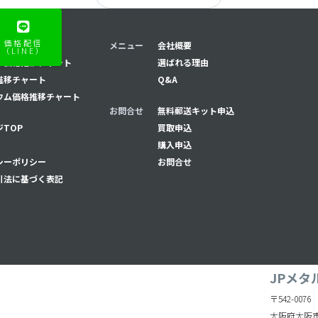
価格配信
推移チャート
メニュー
会社概要
（LINE）
ナ価格推移チャート
選ばれる理由
推移チャート
Q&A
ウム価格推移チャート
お問合せ
無料郵送キット申込
TOP
買取申込
購入申込
シーポリシー
お問合せ
引法に基づく表記
JPメタ
〒542-0076
大阪府大阪市