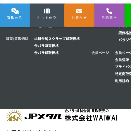
買取申込
キット申込
お問合せ
電話問合
購入/買取の流れ
買取の流れ
相場チャート
金価格
購入の流れ
プラチ
銀価格
販売/買取価格
歯科金属スクラップ買取価格
パラジ
金パラ販売価格
金パラ買取価格
会員ページ
会員ページ
会員登録
プライバ
特定商取
利用規約