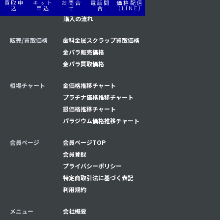
買取申
キット
お問合
電話問
価格配信
購入/買取の流れ
買取の流れ
込
申込
せ
合
（LINE）
購入の流れ
販売/買取価格
歯科金属スクラップ買取価格
金パラ販売価格
金パラ買取価格
相場チャート
金価格推移チャート
プラチナ価格推移チャート
銀価格推移チャート
パラジウム価格推移チャート
会員ページ
会員ページTOP
会員登録
プライバシーポリシー
特定商取引法に基づく表記
利用規約
メニュー
会社概要