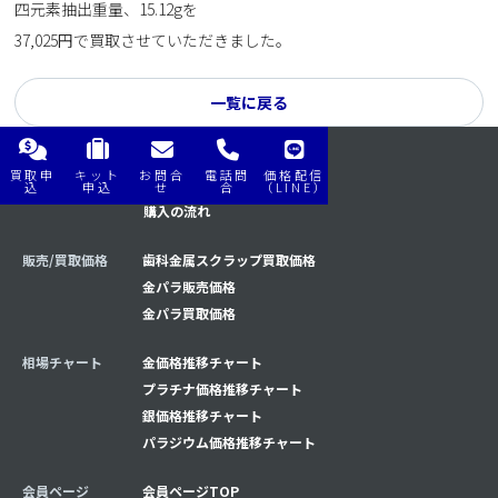
四元素抽出重量、15.12gを
37,025円で買取させていただきました。
一覧に戻る
買取申
キット
お問合
電話問
価格配信
購入/買取の流れ
買取の流れ
込
申込
せ
合
（LINE）
購入の流れ
販売/買取価格
歯科金属スクラップ買取価格
金パラ販売価格
金パラ買取価格
相場チャート
金価格推移チャート
プラチナ価格推移チャート
銀価格推移チャート
パラジウム価格推移チャート
会員ページ
会員ページTOP