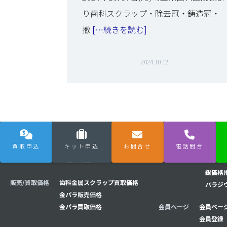
り歯科スクラップ・除去冠・鋳造冠・
撤
[…続きを読む]
2024.10.12
投稿のページ送り
買取申込
キット申込
お問合せ
電話問合
購入/買取の流れ
買取の流れ
相場チャート
金価格
購入の流れ
プラチ
銀価格
販売/買取価格
歯科金属スクラップ買取価格
パラジ
金パラ販売価格
金パラ買取価格
会員ページ
会員ページ
会員登録