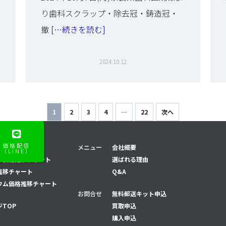
り歯科スクラップ・除去冠・鋳造冠・
撤
[…続きを読む]
2024.10.12
1
2
3
4
…
22
次へ
価格配信
推移チャート
メニュー
会社概要
（LINE）
ナ価格推移チャート
選ばれる理由
推移チャート
Q&A
ウム価格推移チャート
お問合せ
無料郵送キット申込
TOP
買取申込
購入申込