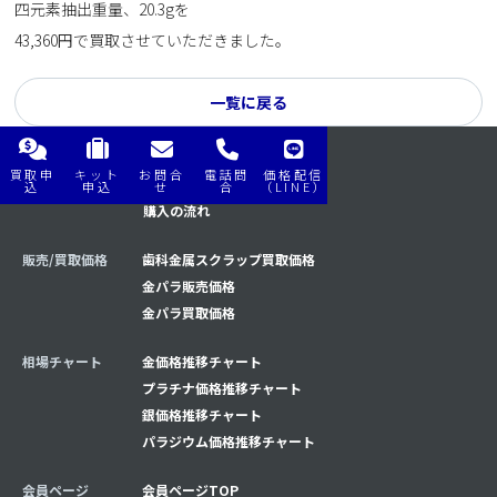
四元素抽出重量、20.3gを
43,360円で買取させていただきました。
一覧に戻る
買取申
キット
お問合
電話問
価格配信
購入/買取の流れ
買取の流れ
込
申込
せ
合
（LINE）
購入の流れ
販売/買取価格
歯科金属スクラップ買取価格
金パラ販売価格
金パラ買取価格
相場チャート
金価格推移チャート
プラチナ価格推移チャート
銀価格推移チャート
パラジウム価格推移チャート
会員ページ
会員ページTOP