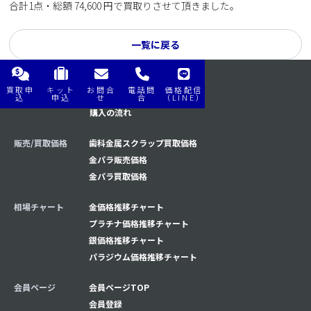
合計1点・総額 74,600 円で買取りさせて頂きました。
一覧に戻る
買取申
キット
お問合
電話問
価格配信
購入/買取の流れ
買取の流れ
込
申込
せ
合
（LINE）
購入の流れ
販売/買取価格
歯科金属スクラップ買取価格
金パラ販売価格
金パラ買取価格
相場チャート
金価格推移チャート
プラチナ価格推移チャート
銀価格推移チャート
パラジウム価格推移チャート
会員ページ
会員ページTOP
会員登録