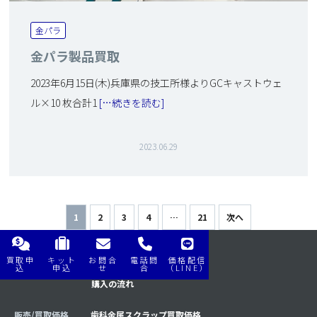
金パラ
金パラ製品買取
2023年6月15日(木)兵庫県の技工所様よりGCキャストウェ
ル×10 枚合計1
[…続きを読む]
2023.06.29
投稿のページ送り
1
2
3
4
…
21
次へ
買取申
キット
お問合
電話問
価格配信
購入/買取の流れ
買取の流れ
込
申込
せ
合
（LINE）
購入の流れ
販売/買取価格
歯科金属スクラップ買取価格