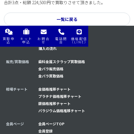
合計3点・総額 224,500 円で買取りさせて頂きました。
一覧に戻る
買取申
キット
お問合
電話問
価格配信
購入/買取の流れ
買取の流れ
込
申込
せ
合
（LINE）
購入の流れ
販売/買取価格
歯科金属スクラップ買取価格
金パラ販売価格
金パラ買取価格
相場チャート
金価格推移チャート
プラチナ価格推移チャート
銀価格推移チャート
パラジウム価格推移チャート
会員ページ
会員ページTOP
会員登録