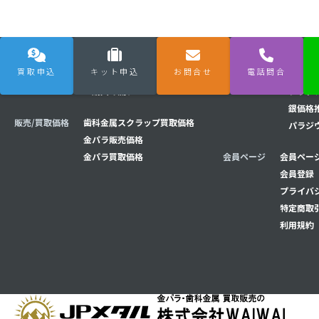
買取申込
キット申込
お問合せ
電話問合
購入/買取の流れ
買取の流れ
相場チャート
金価格
購入の流れ
プラチ
銀価格
販売/買取価格
歯科金属スクラップ買取価格
パラジ
金パラ販売価格
金パラ買取価格
会員ページ
会員ページ
会員登録
プライバ
特定商取
利用規約