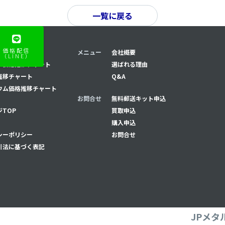
一覧に戻る
価格配信
推移チャート
メニュー
会社概要
（LINE）
ナ価格推移チャート
選ばれる理由
推移チャート
Q&A
ウム価格推移チャート
お問合せ
無料郵送キット申込
TOP
買取申込
購入申込
シーポリシー
お問合せ
引法に基づく表記
JPメタ