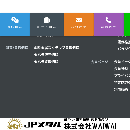
買取申込
キット申込
お問合せ
電話問合
購入/買取の流れ
買取の流れ
相場チャート
金価格
購入の流れ
プラチ
銀価格
販売/買取価格
歯科金属スクラップ買取価格
パラジ
金パラ販売価格
金パラ買取価格
会員ページ
会員ページ
会員登録
プライバ
特定商取
利用規約