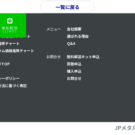
一覧に戻る
価格配信
推移チャート
メニュー
会社概要
（LINE）
ナ価格推移チャート
選ばれる理由
推移チャート
Q&A
ウム価格推移チャート
お問合せ
無料郵送キット申込
TOP
買取申込
購入申込
シーポリシー
お問合せ
引法に基づく表記
JPメタ